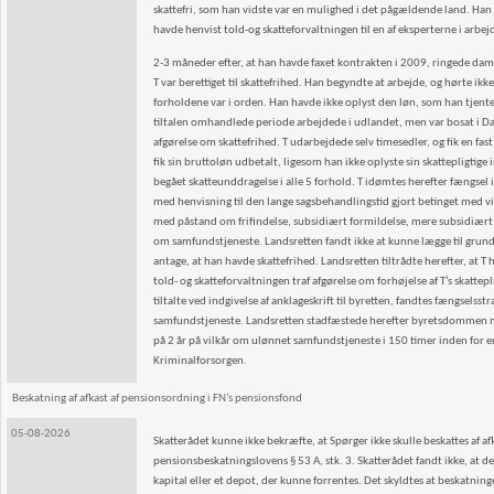
skattefri, som han vidste var en mulighed i det pågældende land. Han h
havde henvist told-og skatteforvaltningen til en af eksperterne i arbej
2-3 måneder efter, at han havde faxet kontrakten i 2009, ringede da
T var berettiget til skattefrihed. Han begyndte at arbejde, og hørte i
forholdene var i orden. Han havde ikke oplyst den løn, som han tjente i
tiltalen omhandlede periode arbejdede i udlandet, men var bosat i D
afgørelse om skattefrihed. T udarbejdede selv timesedler, og fik en fas
fik sin bruttoløn udbetalt, ligesom han ikke oplyste sin skattepligtige
begået skatteunddragelse i alle 5 forhold. T idømtes herefter fængsel 
med henvisning til den lange sagsbehandlingstid gjort betinget med vil
med påstand om frifindelse, subsidiært formildelse, mere subsidiært
om samfundstjeneste. Landsretten fandt ikke at kunne lægge til grund
antage, at han havde skattefrihed. Landsretten tiltrådte herefter, at 
told- og skatteforvaltningen traf afgørelse om forhøjelse af T’s skat
tiltalte ved indgivelse af anklageskrift til byretten, fandtes fængsels
samfundstjeneste. Landsretten stadfæstede herefter byretsdommen med
på 2 år på vilkår om ulønnet samfundstjeneste i 150 timer inden for en l
Kriminalforsorgen.
Beskatning af afkast af pensionsordning i FN’s pensionsfond
05-08-2026
Skatterådet kunne ikke bekræfte, at Spørger ikke skulle beskattes af af
pensionsbeskatningslovens § 53 A, stk. 3. Skatterådet fandt ikke, at d
kapital eller et depot, der kunne forrentes. Det skyldtes at beskatnin