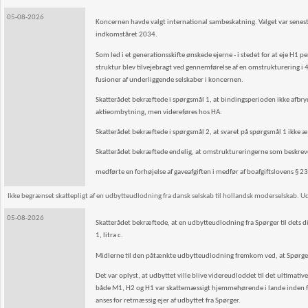
05-08-2026
Koncernen havde valgt international sambeskatning. Valget var senes
indkomståret 2034.
Som led i et generationsskifte ønskede ejerne - i stedet for at eje H
struktur blev tilvejebragt ved gennemførelse af en omstrukturering i 4
fusioner af underliggende selskaber i koncernen.
Skatterådet bekræftede i spørgsmål 1, at bindingsperioden ikke afbry
aktieombytning, men videreføres hos HA.
Skatterådet bekræftede i spørgsmål 2, at svaret på spørgsmål 1 ikke æn
Skatterådet bekræftede endelig, at omstruktureringerne som beskrev
medførte en forhøjelse af gaveafgiften i medfør af boafgiftslovens § 23 b,
Ikke begrænset skattepligt af en udbytteudlodning fra dansk selskab til hollandsk moderselskab. Ud
05-08-2026
Skatterådet bekræftede, at en udbytteudlodning fra Spørger til dets di
1, litra c.
Midlerne til den påtænkte udbytteudlodning fremkom ved, at Spørger fo
Det var oplyst, at udbyttet ville blive videreudloddet til det ultimat
både M1, H2 og H1 var skattemæssigt hjemmehørende i lande inden fo
anses for retmæssig ejer af udbyttet fra Spørger.