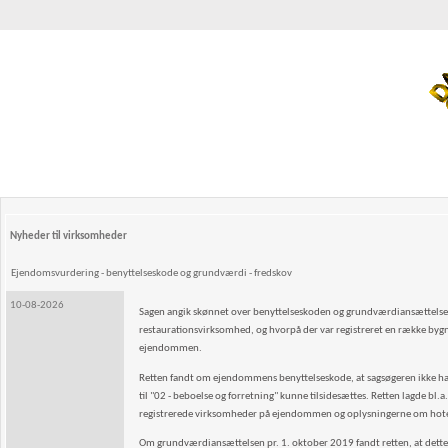
Nyheder til virksomheder
Ejendomsvurdering - benyttelseskode og grundværdi - fredskov
10-08-2026
Sagen angik skønnet over benyttelseskoden og grundværdiansættelsen
restaurationsvirksomhed, og hvorpå der var regi­streret en række byg
ejendommen.
Retten fandt om ejendommens benyttelseskode, at sagsøgeren ikke ha
til "02 - beboelse og for­retning" kunne tilsidesættes. Retten lagde
registrerede virksomheder på ejendommen og oplysnin­gerne om hote
Om grundværdiansættelsen pr. 1. oktober 2019 fandt retten, at dette 