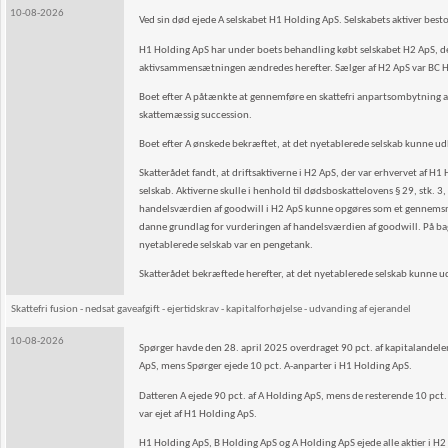
10-08-2026
Ved sin død ejede A selskabet H1 Holding ApS. Selskabets aktiver best
H1 Holding ApS har under boets behandling købt selskabet H2 ApS, der o
aktivsammensætningen ændredes herefter. Sælger af H2 ApS var BC Hold
Boet efter A påtænkte at gennemføre en skattefri anpartsombytning a
skattemæssig succession.
Boet efter A ønskede bekræftet, at det nyetablerede selskab kunne u
Skatterådet fandt, at driftsaktiverne i H2 ApS, der var erhvervet af 
selskab. Aktiverne skulle i henhold til dødsboskattelovens § 29, stk. 
handelsværdien af goodwill i H2 ApS kunne opgøres som et gennemsnit
danne grundlag for vurderingen af handelsværdien af goodwill. På bagg
nyetablerede selskab var en pengetank.
Skatterådet bekræftede herefter, at det nyetablerede selskab kunne u
Skattefri fusion - nedsat gaveafgift - ejertidskrav - kapitalforhøjelse - udvanding af ejerandel
10-08-2026
Spørger havde den 28. april 2025 overdraget 90 pct. af kapitalandelen
ApS, mens Spørger ejede 10 pct. A-anparter i H1 Holding ApS.
Datteren A ejede 90 pct. af A Holding ApS, mens de resterende 10 pct.
var ejet af H1 Holding ApS.
H1 Holding ApS, B Holding ApS og A Holding ApS ejede alle aktier i H2