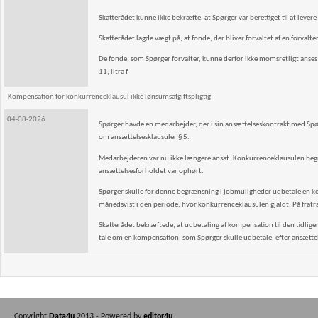
Skatterådet kunne ikke bekræfte, at Spørger var berettiget til at levere
Skatterådet lagde vægt på, at fonde, der bliver forvaltet af en forvalter,
De fonde, som Spørger forvalter, kunne derfor ikke momsretligt anses
11, litra f.
Kompensation for konkurrenceklausul ikke lønsumsafgiftspligtig
04-08-2026
Spørger havde en medarbejder, der i sin ansættelseskontrakt med Spørg
om ansættelsesklausuler § 5.
Medarbejderen var nu ikke længere ansat. Konkurrenceklausulen begræ
ansættelsesforholdet var ophørt.
Spørger skulle for denne begrænsning i jobmuligheder udbetale en kom
månedsvist i den periode, hvor konkurrenceklausulen gjaldt. På frat
Skatterådet bekræftede, at udbetaling af kompensation til den tidliger
tale om en kompensation, som Spørger skulle udbetale, efter ansætt
Copyright
Data4u
2013 - Powered by
editor4u