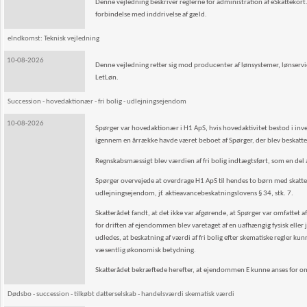
Denne vejledning beskriver reglerne for administration af eSkattekor
forbindelse med inddrivelse af gæld.
eIndkomst: Teknisk vejledning
10-08-2026
Denne vejledning retter sig mod producenter af lønsystemer, lønservice
LetLøn.
Succession - hovedaktionær - fri bolig - udlejningsejendom
10-08-2026
Spørger var hovedaktionær i H1 ApS, hvis hovedaktivitet bestod i in
igennem en årrække havde været beboet af Spørger, der blev beskattet 
Regnskabsmæssigt blev værdien af fri bolig indtægtsført, som en del a
Spørger overvejede at overdrage H1 ApS til hendes to børn med skatt
udlejningsejendom, jf. aktieavancebeskatningslovens § 34, stk. 7.
Skatterådet fandt, at det ikke var afgørende, at Spørger var omfatte
for driften af ejendommen blev varetaget af en uafhængig fysisk eller 
udledes, at beskatning af værdi af fri bolig efter skematiske regler kun
væsentlig økonomisk betydning.
Skatterådet bekræftede herefter, at ejendommen E kunne anses for omf
Dødsbo - succession - tilkøbt datterselskab - handelsværdi skematisk værdi