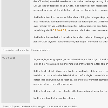
der af forarbejderne defineredes som forskellen mellem primo og ultim
Der var ikke undtagelser til § 53 A, stk. 3, som førte til at fx tilsagns
opsparet indestående kapital eller et depot, der kunne tilskrives en re
Skatterådet fandt, at der var en løbende udvikling i ordningens kapi
med henblik på at inflationssikre pensionsudbetalingen. Da UNJSPF i
over for Spørger, var Skattestyrelsen efter lovforarbejderne berettige
vejledning, afsnit
C.A.10.4.3.7
, var en metode til skøn over denne væ
Skatterådet kunne derfor ikke bekræfte, at den metode til beregning af
pension. Det skyldtes, at de elementer, der indgik i metoden, var udt
Fradrag for driftsudgifter til licensbetalinger
05-08-2026
Sagen angik, om sagsøgeren, et anpartsselskab, var berettiget til frad
eller en del heraf, samt om der som følge heraf var grundlag for at hj
Retten fandt, at det påhvilede selskabet at godtgøre, at de selvangivne 
bevisbyrde havde selskabet ikke løftet ved de fremlagte ikke‑revidere
Retten lagde herved navnlig vægt på, at der ikke var fremlagt bagve
afregning af interne mellemregninger.
Retten fandt endvidere, at selskabet ikke havde påvist et grundlag for
Skatteministeriet blev herefter frifundet.
Panama Papers - maskeret udbytte og ekstraordinær skatteansættelse