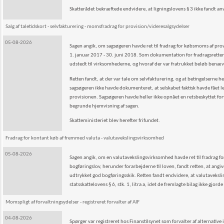
Skatterådet bekræftede endvidere, at ligningslovens § 3 ikke fandt an
Salg af taletidskort - selvfakturering - momsfradrag for provision/videresalgsydelser
05-08-2026
Sagen angik, om sagsøgeren havde ret til fradrag for købsmoms af pr
1. januar 2017 - 30. juni 2018. Som dokumentation for fradragsretten
udstedt til virksomhederne, og hvoraf der var fratrukket beløb benæ
Retten fandt, at der var tale om selvfakturering, og at betingelserne h
sagsøgeren ikke havde dokumenteret, at selskabet faktisk havde fået 
provisionen. Sagsøgeren havde heller ikke opnået en retsbeskyttet 
begrunde hjemvisning af sagen.
Skatteministeriet blev herefter frifundet.
Fradrag for kontant køb af fremmed valuta - valutavekslingsvirksomhed
05-08-2026
Sagen angik, om en valutavekslingsvirksomhed havde ret til fradrag for
bogføringslov, herunder forarbejderne til loven, fandt retten, at angiv
udtrykket god bogføringsskik. Retten fandt endvidere, at valutaveksli
statsskattelovens § 6, stk. 1, litra a, idet de fremlagte bilag ikke gjor
Momspligt af forvaltningsydelser - registreret forvalter af AIF
04-08-2026
Spørger var registreret hos Finanstilsynet som forvalter af alternative 