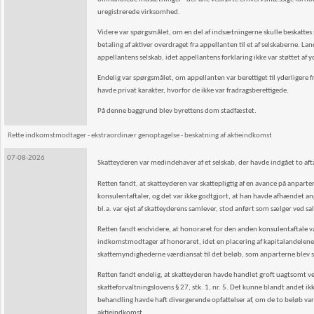
uregistrerede virksomhed.
Videre var spørgsmålet, om en del af indsætningerne skulle beskattes so
betaling af aktiver overdraget fra appellanten til et af selskaberne. La
appellantens selskab, idet appellantens forklaring ikke var støttet af
Endelig var spørgsmålet, om appellanten var berettiget til yderligere fra
havde privat karakter, hvorfor de ikke var fradragsberettigede.
På denne baggrund blev byrettens dom stadfæstet.
Rette indkomstmodtager - ekstraordinær genoptagelse - beskatning af aktieindkomst
07-08-2026
Skatteyderen var medindehaver af et selskab, der havde indgået to a
Retten fandt, at skatteyderen var skattepligtig af en avance på anpar
konsulentaftaler, og det var ikke godtgjort, at han havde afhændet anpa
bl.a. var ejet af skatteyderens samlever, stod anført som sælger ved s
Retten fandt endvidere, at honoraret for den anden konsulentaftale var
indkomstmodtager af honoraret, idet en placering af kapitalandelene i 
skattemyndighederne værdiansat til det beløb, som anparterne blev sol
Retten fandt endelig, at skatteyderen havde handlet groft uagtsomt ved
skatteforvaltningslovens § 27, stk. 1, nr. 5. Det kunne blandt andet ik
behandling havde haft divergerende opfattelser af, om de to beløb var 
aktieindkomst.