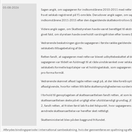
05-08-2026
Sagen angik, om sagsøgeren for indkomstårene 2010-2011 med rette var 
fra et selskab registreret på Y1-område. Derudover angik sagen, om sag
indkomstårene 2011-2015 efter den dagældende skattekontrollovs § 5, 
Videre angik sagen, om Skattestyrelsen havde været berettiget til ekst
givet fald, om styrelsen havde overholdt varslingsfristen efter lovens 
Vedrørende beskatningen gjorde sagsøgeren i første række gældende 
selskabets tilbagebetaling af lån.
Retten fandt, at sagsøgeren med rette var blevet udbyttebeskattet a
sagsøgeren var tildelt en fuldmagt til at råde uindskrænket over selska
selskabets formelle kapitalejer var et holdingselskab, som sagsøgeren 
pro forma formål.
Vedrørende skønnet afkast lagde retten vægt på, at der ikke forelå opl
afkastgivende, hvorfor retten tiltrådte skattemyndighedernes vurderin
I forhold til genoptagelsen af skatteansættelsen fandt retten, at so
skatteansættelsen skete på et urigtigt eller ufuldstændigt grundlag, jf.
2, fandt retten, at fristen først løb fra det tidspunkt, hvor sagsøger
ændrede skatteansættelse var herefter sket rettidigt.
Skatteministeriet blev på den baggrund frifundet.
Afbrydes bindingsperiode i international sambeskatning, hvis der gennemføres en spaltning og efterf