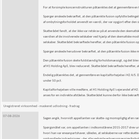
For at forsimple koncernstrukturen påtænktes det at gennemføre en f
Spørger ønskede bekræftet, at den påtænkte fusion opfyldte betingels
af ombytningsforholdet anvendt en værdi, der var opgjort efter den s
Skatterådet fandt, at der ikke var retskrav på at anvende den skematis
værdien af de involverede selskaber ved hjælp af den skematiske mode
selskaber. Skatterådet bekræftede herefter, at den påtænkte fusion op
Spørger ønskede herudover bekræftet, at den påtænkte fusion ikke medfø
Den påtænkte fusion skete fuldstændig forholdsmæssigt, og det blev de
af H1 Holding ApS, blev reduceret. Skatterådet bekræftede herefter, 
Endelig påtænktes det, at gennemføre en kapitalforhøjelse i H2 A/S. De
under 50 pct.
Kapitalforhøjelsen ville medføre, at H1 Holding ApS´s ejerandel af H2
anses for en indirekte afståelse. Skatterådet kunne derfor ikke bekræf
Uregistreret virksomhed - maskeret udlodning - fradrag
07-08-2026
Sagen angik, hvorvidt appellanten var skatte- og momspligtig af en 
Spørgsmålet var, om appellanten i indkomstårene 2015-2017 drev uregi
hvori han var eneanpartshaver, således, at selskaberne var rette skat
omhandlede indsætninger - der alle vedrørte erhvervsmæssige forhold -