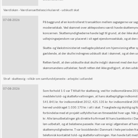
Værdiskøn - Værdiansættelsescirkulæret - udskudt skat
07-08-2026
På baggrund af en kontrolleret transaktion mellem sagsøgerne var sagsø
moderselskab. Ved skønnet over aktiepostens værdi havde skattemynd
koncernen. Skattemyndighederne havde lagt til grund, at der ikke sku
udlejningsejendom var placeret i sit eget ejendomsselskab, og at den 
Skatte- og Vækstministeriet nedlagde påstand om hjemvisning efter sy
gældende, at der skulle indregnes udskudt skat i skønnet, og at den ud
Retten fandt, at den udskudte skat skulle indgå i skønnet med den kurs
skønsmandens udtalelser, fandt retten det ikke godtgjort, at den udsku
Straf - skattesvig - vilkår om samfundstjeneste - arbejde i udlandet
07-08-2026
Som forhold 1-5 var T tiltalt for skattesvig, ved for indkomstårene 201
meddele told- og skatteforvaltningen, at hans skattepligtige indkoms
541.841 kr. for indkomståret 2012, 425.135 kr. for indkomståret 20
herved unddraget 1.030.170 kr. i alt i skat. T nægtede sig skyldig og 
forbindelse med et projekt udfyldte han en timeseddel hver uge. Når p
kr. Alle lønudbetalinger gik direkte fra firmaet til hans bankkonto i D
løn udbetalt, og at beløbene passede. Han var enig i afgørelsen af han
skattemyndighederne. T var bosiddende i Danmark i hele perioden fr
telefonisk kontaktet told- og skatteforvaltningen. Han havde talt med