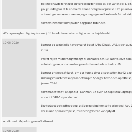
tidligere havde foretaget en vurdering for dette år, der var endelig, o
gav grundlag for at tilsidesætte denne tidligere afgø­relse. Om grund
oplysninger om ejendommen, og at sagsøgeren ikke havde ført et sikker
Skatteministeriet blev på den baggrund frifundet.
42-dages-reglen i ligningslovens § 33 A ved uforudsete uroligheder i arbejdslandet
10-08-2026
Spørger og ægtefælle havde været bosat i Abu Dhabi, UAE, siden augu
2026.
Parret rejste midlertidigt tilbage til Danmark den 10. marts 2026 som
anbefaling om, at danske borgere skulle undlade ophold i UAE.
Spørger ønskede afklaret, om der kunne gives dispensation fra 42-dag
Udenrigsministeriets rejseanbefalinger. Spørger havde den opfattelse, 
januar 2026.
Skatterådet fandt, at ophold i Danmark ud over 42 dage som udgangspu
under COVID-19-pandemien.
Skatterådet bekræftede dog, at Spørgers indkomst fra arbejdet i Abu Dh
der kunne opnås lempelse, hvis betingelserne var opfyldt.
eIndkomst: Vejledning om eSkattekort
10-08-2026