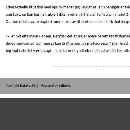
I den aktuelle situation med ups.dk mener jeg i øvrigt at Jan's hensiger er 
området, og han har helt sikkert ikke lavet en 6-års plan for launch af sitet(!)
Der bør måske være nogle strammere krav til at et domain faktisk skal bruges 
Fx. er mit efternavn Hansen. Betyder det at jeg er mere berettiget til domainet
deres mail-portal hvor man så kan få @hansen.dk mail-adresser? Eller hva
Jeg skal lade det være usagt, men det er et godt eksempel på at det ikke alti
Copyright
Data4u
2013 - Powered by
editor4u