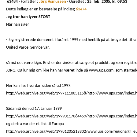
63484
- Forfatter :
Jörg Asmussen
- Oprettet :
25. feb. 2005, kl. 09:53
Dette indlæg er en besvarelse på indlæg
63474
Jeg tror han lyver STORT
Når han siger
- Jeg registrerede domænet i foråret 1999 med henblik på at bruge det til sa
United Parcel Service var.
så må det være løgn. Envher der ønsker at sælge et produkt, og som registr
.ORG. Og lur mig om ikke han har været inde på www.ups.com, som started
Her kan I se hvordan siden så ud 1997:
http://web.archive.org/web/19971110051158/http://www.ups.com/index.
Sådan så den ud 17. Januar 1999
http://web.archive.org/web/19990117064459/http://www.ups.com/index.
og derfra var der et link til Europa
http://web.archive.org/web/19981205213302/www.ups.com/regions/gr_eu