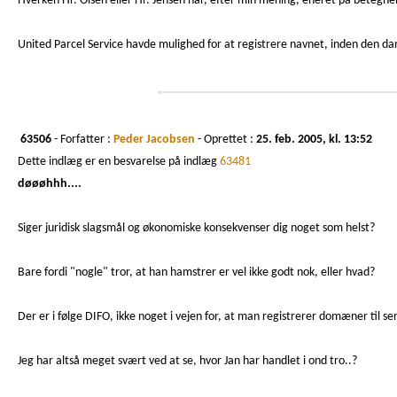
Hverken Hr. Olsen eller Hr. Jensen har, efter min mening, eneret på betegnel
United Parcel Service havde mulighed for at registrere navnet, inden den da
63506
- Forfatter :
Peder Jacobsen
- Oprettet :
25. feb. 2005, kl. 13:52
Dette indlæg er en besvarelse på indlæg
63481
døøøhhh....
Siger juridisk slagsmål og økonomiske konsekvenser dig noget som helst?
Bare fordi "nogle" tror, at han hamstrer er vel ikke godt nok, eller hvad?
Der er i følge DIFO, ikke noget i vejen for, at man registrerer domæner til 
Jeg har altså meget svært ved at se, hvor Jan har handlet i ond tro..?