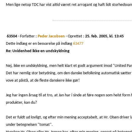
Men lige netop TDC har vist altid været ret arrogant og haft lidt storhedsva
63504
- Forfatter :
Peder Jacobsen
- Oprettet :
25. feb. 2005, kl. 13:45
Dette indlæg er en besvarelse på indlæg
63477
Re: Uvidenhed ikke en undskyldning
Nej, ikke en undskyldning, men helt klart et godt argument imod "United Par
Det har nemlig stor betydning, om den danske befolkning automatisk sætter b
vove at påstå, at de fleste danskere ikke gør!
Jeg har ingen årsag til at tro, at Jan har i sinde at føre nogen som helst 
produkter, kan du?
Det er fuldt ud lovligt, og efter min mening acceptabelt, at Hr. Olsen dri
under betegnelsen "tomat".