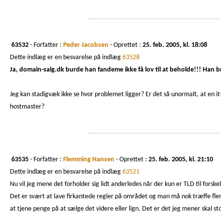
63532
- Forfatter :
Peder Jacobsen
- Oprettet :
25. feb. 2005, kl. 18:08
Dette indlæg er en besvarelse på indlæg
63528
Ja, domain-salg.dk burde han fandeme ikke få lov til at beholde!!! Han bruge
Jeg kan stadigvæk ikke se hvor problemet ligger? Er det så unormalt, at en
hostmaster?
63535
- Forfatter :
Flemming Hansen
- Oprettet :
25. feb. 2005, kl. 21:10
Dette indlæg er en besvarelse på indlæg
63521
Nu vil jeg mene det forholder sig lidt anderledes når der kun er TLD til forskel
Det er svært at lave firkantede regler på området og man må nok træffe fler
at tjene penge på at sælge det videre eller lign. Det er det jeg mener skal st