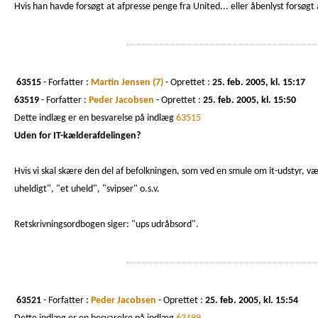
Hvis han havde forsøgt at afpresse penge fra United... eller åbenlyst forsøg
63515
- Forfatter :
Martin Jensen (7)
- Oprettet :
25. feb. 2005, kl. 15:17
63519
- Forfatter :
Peder Jacobsen
- Oprettet :
25. feb. 2005, kl. 15:50
Dette indlæg er en besvarelse på indlæg
63515
Uden for IT-kælderafdelingen?
Hvis vi skal skære den del af befolkningen, som ved en smule om it-udstyr, væk
uheldigt", "et uheld", "svipser" o.s.v.
Retskrivningsordbogen siger: "ups udråbsord".
63521
- Forfatter :
Peder Jacobsen
- Oprettet :
25. feb. 2005, kl. 15:54