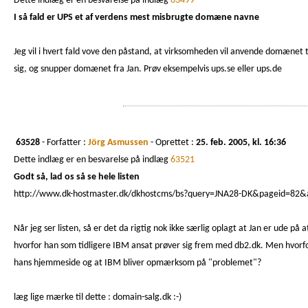
Dette indlæg er en besvarelse på indlæg
63499
I så fald er UPS et af verdens mest misbrugte domæne navne
Jeg vil i hvert fald vove den påstand, at virksomheden vil anvende domænet t
sig, og snupper domænet fra Jan. Prøv eksempelvis ups.se eller ups.de
63528
- Forfatter :
Jörg Asmussen
- Oprettet :
25. feb. 2005, kl. 16:36
Dette indlæg er en besvarelse på indlæg
63521
Godt så, lad os så se hele listen
http://www.dk-hostmaster.dk/dkhostcms/bs?query=JNA28-DK&pageid=82
Når jeg ser listen, så er det da rigtig nok ikke særlig oplagt at Jan er ude 
hvorfor han som tidligere IBM ansat prøver sig frem med db2.dk. Men hvorfor
hans hjemmeside og at IBM bliver opmærksom på "problemet"?
læg lige mærke til dette : domain-salg.dk :-)