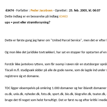
63474
- Forfatter :
Peder Jacobsen
- Oprettet :
25. feb. 2005, kl. 06:07
Dette indlæg er en besvarelse på indlæg
63463
ups = post eller strømforsyning?
Dette er første gang jeg hører om "United Parcel Service", men det er efte
Og mon ikke det juridiske tovtrækkeri, har sat en stopper for opstarten af e
Forstår ikke jantelovs ryttere, som får svamp i røven når en statsborger opnå
Tiscali m.fl. stadigvæk sidder på alle de gode navne, som de lagde ind under si
registrere sig et domæne.
TDC ligger eksempelvis på omkring 1.000 domæner og her iblandt domæner så 
os.dk, unix.dk, nyheder.dk, foto.dk, sport.dk, bio.dk, biografer.dk, teater.dk,
bruge det til noget som helst fornuftigt. Det er først nu og efter kritik i me