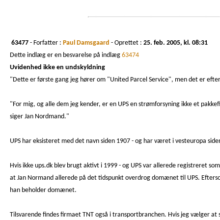
63477
- Forfatter :
Paul Damsgaard
- Oprettet :
25. feb. 2005, kl. 08:31
Dette indlæg er en besvarelse på indlæg
63474
Uvidenhed ikke en undskyldning
"Dette er første gang jeg hører om "United Parcel Service", men det er eft
"For mig, og alle dem jeg kender, er en UPS en strømforsyning ikke et pakke
siger Jan Nordmand."
UPS har eksisteret med det navn siden 1907 - og har været i vesteuropa s
Hvis ikke ups.dk blev brugt aktivt i 1999 - og UPS var allerede registreret som
at Jan Normand allerede på det tidspunkt overdrog domænet til UPS. Eftersom 
han beholder domænet.
Tilsvarende findes firmaet TNT også i transportbranchen. Hvis jeg vælger at