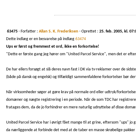
63475
- Forfatter :
Allan S. K. Frederiksen
- Oprettet :
25. feb. 2005, kl. 07:
Dette indlæg er en besvarelse på indlæg
63474
Ups er først og fremmest et ord, ikke en forkortelse!
"Dette er første gang jeg hører om "United Parcel Service", men det er eft
De har ellers forsøgt at slå deres navn fast i DK via tv-reklamer over de sids
(både på dansk og engelsk) og tilfældigt sammenfaldene forkortelser bør der
Når virksomheder søger at gøre krav på normale ord eller udtryk/forkortelser
domæner og nægte registrering i en periode. Når de som TDC har registrer
fratages dem, da de jo forhindrer en mere naturlig udnyttelse af disse domæ
United Parcel Service har i øvrigt fået mange til at grine, eftersom "ups" jo 
da nærliggende at forbinde det med at de taber en masse skrøbelige pakker o