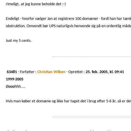
rimeligt, at jeg kunne beholde det :-)
Endeligt - hvorfor vælger Jan at registrere 100 domæner - fordi han har tæn
obstruktion. Omvendt bør UPS naturligvis henvende sig på en ordentlig måde t
Just my 5 cents.
63481
- Forfatter :
Christian Wilken
- Oprettet :
25. feb. 2005, kl. 09:41
1999-2005
Øøøøhhh....
Hvis man køber et domæne og ikke har taget det i brug efter 5-6 år, så er det