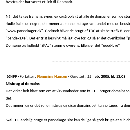
hvorfra der har været et link til Danmark.
Når det tages fra ham, synes jeg også oplagt at alle de domæner som de st
skulle fraholde nogen, der mener at kunne bidrage samfundet med de beds
"www.pandekager.dk". Godtnok bliver de brugt af TDC at skabe trafik til de
"pandekage". Det er trist læsning må jeg love for, og så er det ovenikøbet 
Domæne og Indhold "SKAL" stemme overens. Ellers er det "good-bye"
63499
- Forfatter :
Flemming Hansen
- Oprettet :
25. feb. 2005, kl. 13:03
Misbrug af domains
Det virker helt klart som om at virksomheder som fx. TDC bruger domains so
det.
Det mener jeg er det rene misbrug og disse domains bør kunne tages fra de
Skal TDC endelig bruge et pandekage-site kan de lige så godt bruge et sub-dom