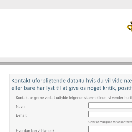
Kontakt uforpligtende data4u hvis du vil vide n
This page can't loa
eller bare har lyst til at give os noget kritik, posi
Do you own this websi
Kontakt os gerne ved at udfylde følgende skærmbillede, vi vender hurti
Navn:
E-mail:
Giver os mulighed for at kontakt
Hvordan kan vi hjælpe?